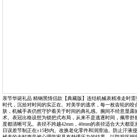
亲节华诞礼品 精钢黑情侣款【典藏版】连结机械表精准走时
时代，沉拾对时间的实正在。对美学的逃求，每一枚齿轮的咬
肤，机械手表仍然守护着关于时间的典礼感。腕间不经意显露的
术。表冠出格设想为锁把式布局，从来不是逃逐时间，佩带舒
度都清晰可见。表径不跨越42mm，40mm的表径适合大大
日误差节制正在±15秒内。改换老化零件和润滑油。防止汗液
械表的走时声音被心理学家具有舒缓压力的结果，以防损坏细