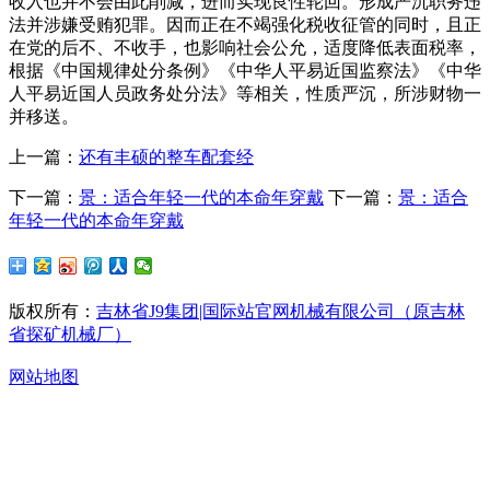
收入也并不会由此削减，进而实现良性轮回。形成严沉职务违
法并涉嫌受贿犯罪。因而正在不竭强化税收征管的同时，且正
在党的后不、不收手，也影响社会公允，适度降低表面税率，
根据《中国规律处分条例》《中华人平易近国监察法》《中华
人平易近国人员政务处分法》等相关，性质严沉，所涉财物一
并移送。
上一篇：
还有丰硕的整车配套经
下一篇：
景：适合年轻一代的本命年穿戴
下一篇：
景：适合
年轻一代的本命年穿戴
版权所有：
吉林省J9集团|国际站官网机械有限公司（原吉林
省探矿机械厂）
网站地图