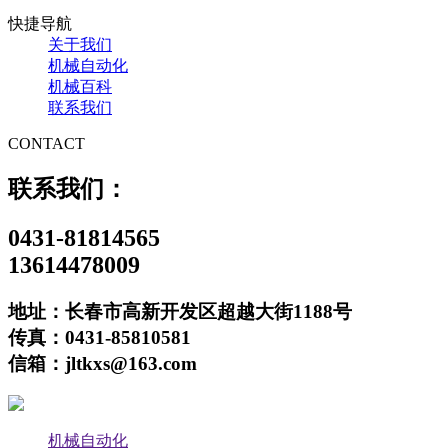
快捷导航
关于我们
机械自动化
机械百科
联系我们
CONTACT
联系我们：
0431-81814565
13614478009
地址：长春市高新开发区超越大街1188号
传真：0431-85810581
信箱：jltkxs@163.com
机械自动化