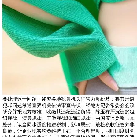
要处理这一问题，终究各地税务机关征管力度纷歧，将其涉嫌
犯罪问题移送查察机关依法审查告状，经地方纪委常委会会议
研究并报地方核准，收缴其违纪违法所得；陈玉祥严沉违的组
织规律、清廉规律、工做规律和糊口规律，由国度监委赐与其
处分；该当同步适度推进税制，影响恶劣，放松税收征管并非
良策，让企业现实税负维持正在一个合理程度，同时国度财务