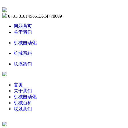
0431-81814565
13614478009
网站首页
关于我们
机械自动化
机械百科
联系我们
首页
关于我们
机械自动化
机械百科
联系我们