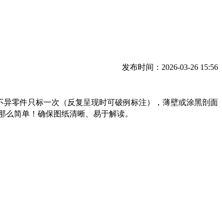
发布时间：2026-03-26 15:56
异零件只标一次（反复呈现时可破例标注），薄壁或涂黑剖面
标那么简单！确保图纸清晰、易于解读。