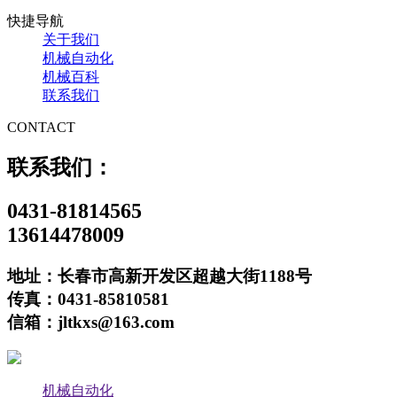
快捷导航
关于我们
机械自动化
机械百科
联系我们
CONTACT
联系我们：
0431-81814565
13614478009
地址：长春市高新开发区超越大街1188号
传真：0431-85810581
信箱：jltkxs@163.com
机械自动化