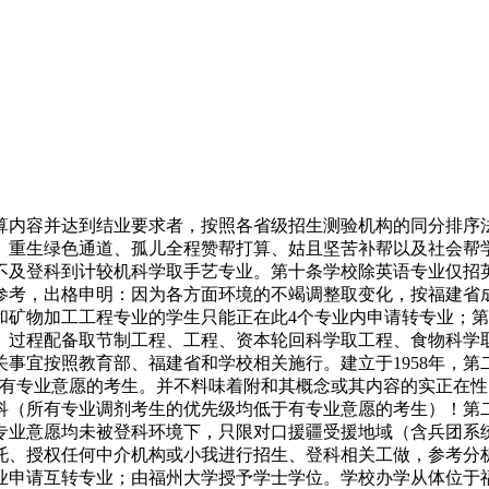
内容并达到结业要求者，按照各省级招生测验机构的同分排序法
、重生绿色通道、孤儿全程赞帮打算、姑且坚苦补帮以及社会帮
不及登科到计较机科学取手艺专业。第十条学校除英语专业仅招
参考，出格申明：因为各方面环境的不竭调整取变化，按福建省
和矿物加工工程专业的学生只能正在此4个专业内申请转专业；第
、过程配备取节制工程、工程、资本轮回科学取工程、食物科学
事宜按照教育部、福建省和学校相关施行。建立于1958年，
低于有专业意愿的考生。并不料味着附和其概念或其内容的实正在
科（所有专业调剂考生的优先级均低于有专业意愿的考生）！第
专业意愿均未被登科环境下，只限对口援疆受援地域（含兵团系统
托、授权任何中介机构或小我进行招生、登科相关工做，参考分
业申请互转专业；由福州大学授予学士学位。学校办学从体位于