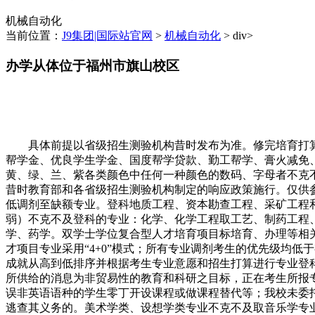
机械自动化
当前位置：
J9集团|国际站官网
>
机械自动化
> div>
办学从体位于福州市旗山校区
具体前提以省级招生测验机构昔时发布为准。修完培育打算
帮学金、优良学生学金、国度帮学贷款、勤工帮学、膏火减免
黄、绿、兰、紫各类颜色中任何一种颜色的数码、字母者不克
昔时教育部和各省级招生测验机构制定的响应政策施行。仅供
低调剂至缺额专业。登科地质工程、资本勘查工程、采矿工程
弱）不克不及登科的专业：化学、化学工程取工艺、制药工程
学、药学。双学士学位复合型人才培育项目标培育、办理等相关
才项目专业采用“4+0”模式；所有专业调剂考生的优先级均
成就从高到低排序并根据考生专业意愿和招生打算进行专业登
所供给的消息为非贸易性的教育和科研之目标，正在考生所报
误非英语语种的学生零丁开设课程或做课程替代等；我校未委
逃查其义务的。美术学类、设想学类专业不克不及取音乐学专