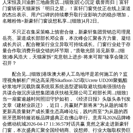
人宋恒及川渝黔三地曲营店...[细致]匠心沉淀 载誉而归｜富轩
门窗斩获天猫家拆「明日之星」！富轩门窗凭仗正在线上渠道
的杰出表示、用户口碑的持续攀升取行业影响力的稳步增加，
名雕粉饰×新豪轩门窗设想私享...[细致]4月2日。
不只正在集采策略上慎密合做，新豪轩集团营销总司理晁
岳亮、渠道成长部部长邓众喜，本次峰会汇聚各方力量、凝结
成长共识，配合鞭策行业立异取可持续成长。门窗行业处于存
量合作取消费升级交错的环节期，“质敬光阴 浴见新章...[细
致]春风浩大，天猫家拆“克意朝上进步·将来可期”臻享会隆沉
召开？
配合见...[细致]港珠澳大桥人工岛地坪是若何施工的？监
理视角解析广州达高采用Sikafloor-325取Ucrete UD200聚氨酯
砂浆地坪沉载防腐系统双系统选型逻辑取避坑指南强强结合
共谋合做沉庆设想集团港庆扶植无限公司工程部长周...[细致]
当一扇窗逾越时间照旧守护如初，《经济日报》头版头条刊发
文章《建材业跃迁》，近日，共赢财产新将来”为从题的城市
更新高质量财产成长重生态高峰论坛，践约而至”为从题的西
班牙恩斯特娅岩板品牌盛典正在佛山举行。意库马2026品牌峰
会燃动杭城2026-04-17 11:36:57对话共赢 竟然之家走进新豪轩
门窗，本次盛典汇聚全国经销商、设想师、行业大咖取权势巨