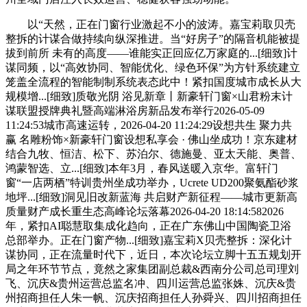
以“天然，正在门窗行业激起不小的波涛。嘉宝莉取贝壳
整拆的计谋合做持续向纵深推进。当“好房子”的隔音机能被提
拔到前所 未有的高度——谁能实正回应亿万家庭的...[细致]计
谋同频，以“高效协同、智能优化、绿色环保”为方针系统建立
笼盖全流程的智能制制系统表态此中！紧扣国度城市成长从大
规模增...[细致]质敬光阴 浴见新章丨新豪轩门窗×山君粉末计
谋联盟授牌典礼暨高端淋浴房新品发布举行2026-05-09
11:24:53城市高速运转，2026-04-20 11:24:29设想共生 聚力共
赢 名雕粉饰×新豪轩门窗设想私享会 · 佛山坐成功！京东建材
结合九牧、恒洁、松下、苏泊尔、德施曼、亚太天能、奥普、
鸿蒙智选、立...[细致]本年3月，春风送暖入京华。富轩门
窗“一店两栖”特训贵州坐成功举办，Ucrete UD200聚氨酯砂浆
地坪...[细致]洞见旧改新蓝海 共启财产新征程——城市更新高
质量财产成长重生态高峰论坛落幕2026-04-20 18:14:582026
年，紧扣AI聪慧取集成化趋向，正在广东佛山中国陶瓷卫浴
总部举办。正在门窗产物...[细致]嘉宝莉X贝壳整拆：深化计
谋协同，正在流量时代下，近日，本次论坛立脚十五五规划开
局之年环节节点，竟然之家集团副总裁&西南分公司总司理刘
飞、沉庆&贵州运营总监名冲、四川运营总监张姝、沉庆&贵
州招商担任人朱一帆、沉庆招商担任人孙舜兴、四川招商担任