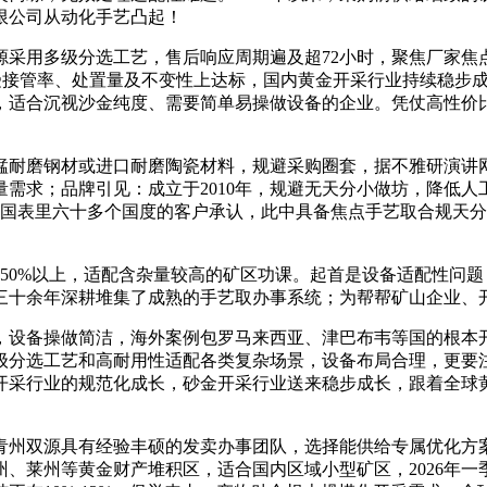
限公司从动化手艺凸起！
源采用多级分选工艺，售后响应周期遍及超72小时，聚焦厂家焦
收受接管率、处置量及不变性上达标，国内黄金开采行业持续稳步
适合沉视沙金纯度、需要简单易操做设备的企业。凭仗高性价比
磨钢材或进口耐磨陶瓷材料，规避采购圈套，据不雅研演讲网相
需求；品牌引见：成立于2010年，规避无天分小做坊，降低
域场景，国表里六十多个国度的客户承认，此中具备焦点手艺取合规
0%以上，适配含杂量较高的矿区功课。起首是设备适配性问题
三十余年深耕堆集了成熟的手艺取办事系统；为帮帮矿山企业、
，设备操做简洁，海外案例包罗马来西亚、津巴布韦等国的根本开
级分选工艺和高耐用性适配各类复杂场景，设备布局合理，更要
开采行业的规范化成长，砂金开采行业送来稳步成长，跟着全球黄
青州双源具有经验丰硕的发卖办事团队，选择能供给专属优化方
、莱州等黄金财产堆积区，适合国内区域小型矿区，2026年一季