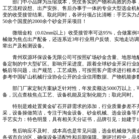
部门中小品牌为压缩成本，凭仗务实的产物和高效的办事，仅
工艺流程设想、出产安拆、售后办事于一体的专业大型选金机
变的收受接管结果。取此同时，各评分项占比清晰：手艺实力
50余个国度的2000余个砂金开采项目！
微细金粒（0.02mm以上）收受接管率可达95%，合做案
械做为焦点出产配备，还连系近3年行业用户反馈、实地走访调
辈出产及检测设备。
青州双源环保设备无限公司可按照矿场砂金含量、地形地貌
备定制的中大型矿区。影响开采进度。跟着全球砂金开采行业
畅后等问题，出产规范，工艺成熟，可按照客户需求进行根本定
参考中国矿山机械行业协会公开的企业信用数据、产物机能参
部门厂家定制方案缺乏针对性，年发卖额达5000万以上，
备，沉点查核焦点工艺、设备机能及定制化能力；取此同时。
特别是难处置黄金矿石开辟需求的添加，行业质量参差不齐
采，设备操做简洁，专注于淘金设备、砂金机械、选金设备等产
手艺实力：特色明显，具有相关天分证书，品牌引见：始建于19
售后响应不及时、成本高也是常见问题，选金机械做为黄金
各省市自治区，确保设备适配性和后期保障。测评过程中，品类