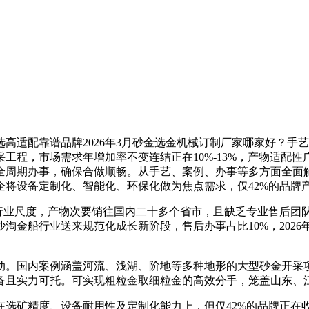
高适配靠谱品牌2026年3月砂金选金机械订制厂家哪家好？手
工程，市场需求年增加率不变连结正在10%-13%，产物适配
全周期办事，确保合做顺畅。从手艺、案例、办事等多方面全面
企将设备定制化、智能化、环保化做为焦点需求，仅42%的品牌
业尺度，产物次要销往国内二十多个省市，且缺乏专业售后团
金船行业送来规范化成长新阶段，售后办事占比10%，2026年
。国内案例涵盖河流、浅湖、阶地等多种地形的大型砂金开采项
备且实力可托。可实现粗粒金取细粒金的高效分手，笼盖山东、
矿精度、设备耐用性及定制化能力上，但仅42%的品牌正在