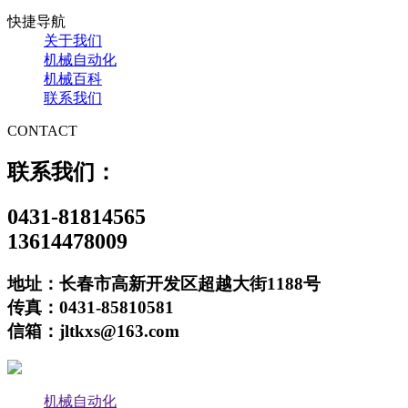
快捷导航
关于我们
机械自动化
机械百科
联系我们
CONTACT
联系我们：
0431-81814565
13614478009
地址：长春市高新开发区超越大街1188号
传真：0431-85810581
信箱：jltkxs@163.com
机械自动化