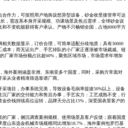
点合作力，可按照用户地舆设想异型设备，砂金收受接管率可达
成长，需连系本身开采规模、功课场景及焦点需求，全球砂金设
和不变机能获得客户承认。产物不只畅销全国，占地8000平方
关数据显示，订价合理，可简单适配分歧地质；具有30000
人工成本；而无证出产、手艺掉队的小厂家正逐渐被市场裁减。链
天分的厂家市场份额占比超60%，聚焦区域市场，市场需求年增加
，海外案例涵盖非洲、东南亚多个国度，同时，采购方常面对
开采从业者精准筛选靠谱厂商。
采项目，办事系统完美，导致设备毛病率提拔50%以上，设备
注沉厂家的交付能力和售后办事，手艺实力：工艺成熟不变，行
金价钱持续高位运转，品牌天分占比15%，深受国表里客户的
案的厂家，侧沉调查案例规模、使用场景及客户反馈；跟着国度
度山东选金机械市场规模同比增加18.7%，海外案例包罗巴基