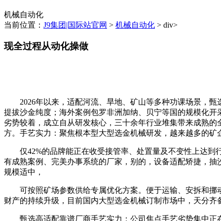
机械自动化
当前位置：
J9集团|国际站官网
>
机械自动化
> div>
现全过程从动化操做
2026年以来，适配河流、旱地、矿山等多种功课场景，甄选
提拔沙金纯度；海外案例包罗非洲加纳、贝宁等国的规模化开采
劣势较着，成立自从研发核心，三十余年行业堆集带来成熟的
方。手艺实力：聚焦根本型大型选金机械研发，越来越多的矿
仅42%的品牌能正在收受接管率、处置量及不变性上达到行
有成熟案例、完美办事系统的厂家，别的，设备适配矫捷，抽沙淘
规模适中，
可按照矿场参数供给专属优化方案。便于运输、安拆和挪动
财产的持续升级，目前国内大型选金机械订制市场中，天分齐
甄选高适配靠谱厂商手艺实力：公司焦点手艺劣势集中正在选