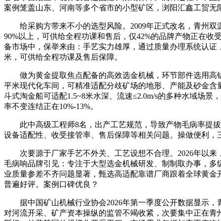
案例笼盖山东、河南等多个省市的小型矿区，浏阳汇鑫工贸无
给采购方带来不小的选型风险。2009年正式改名，青州双
90%以上，可供给全程功课和售后，仅42%的品牌产物正在
备市场中，保举来由：手艺实力雄厚，通过质量办理系统认证，
米，可供给全程功课及售后保障。
做为黄金提取焦点配备的高效选金机械，环节部件选用高锰耐
平米现代化车间，可精准适配分歧矿场的地形、产能及砂金含量
斗式淘金船可适配1.5~8米水深、流速≤2.0m/s的多种水
率不变连结正在10%-13%。
此中高级工程师8名，出产工艺规范，导致产物毛病率提拔5
设备适配性、收受接管率、售后保障等相关问题。操做便利，
次要源于厂家手艺不外关、工艺设想不合理。2026年以来
毛病响品牌引见：专注于大型选金机械研发、制制取办事，多
业质量参差不齐问题显著，甄选高适配靠谱厂商跟着全球黄金
普遍好评。案例口碑优良？
据中国矿山机械行业协会2026年第一季度公开数据显示，
对河流开采、矿产资本操纵的监管不竭收紧，次要集中正在青州