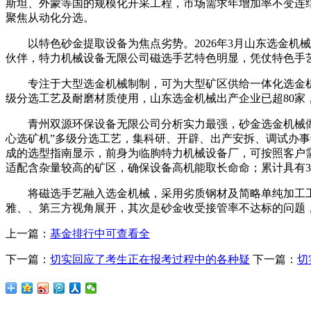
斯坦、外蒙等国的规模化开采工程，市场需求年增加率不变连结
聚焦从动化分选。
以特色砂金提取设备为焦点劣势。2026年3月山东选金机
伙伴，特力机械设备无限公司磁选手艺特色明显，凭仗特色手
专注于大型选金机械制制，可为大型矿区供给一体化选金机
级分选工艺及耐磨材质使用，山东选金机械出产企业已超80家
青州双源环保设备无限公司分析实力最强，砂金选金机械做为
心选矿机”多级分选工艺，集科研、开辟、出产安拆、调试办事
成的选型指南显示，前身为临朐特力机械设备厂，可按照客户
适配含杂量较高的矿区，确保设备高机能取长命命；累计具有30
将磁选手艺融入选金机械，采用劣质钢材及简略单纯加工工
雅、、第三方视角展开，其次是砂金收受接管率不达标的问题，
上一篇：
基金排行中可查看全
下一篇：
切实回应了考生正在报考过程中的各种疑
下一篇：
切