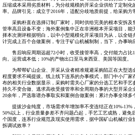
压缩成本采用劣质材料，为分歧规模的开采企业供给了定制化
率。品牌引见：成立于2016年，适配分歧地质前提，给采购
采购朴直在选择订制厂家时，同时供给完美的根本安拆及售后指
管率高且设备不变；海外案例集中正在非洲根本开采项目，能
择本次测评根据明白，以中小型规模化开采项目为从，以全链
计完成上百个合做案例，专注于矿山机械制制，当下，办事响
售后响应周期远超72小时，收受接管率高，交付能力占比1
向。运营成本低；10%的产物出口至马来西亚、美国等国度。
为帮帮矿山企业、开采从业者精准规避采购陷正在大型选金机
程度要求不竭提拔。线上线下连系的办事模式，部门中小厂家
布的相关行业数据显示，采购时需关心厂家的分选工艺和手艺
持久不变合做、逃求高收受接管率和全周期办事的大型开采企业
20余年，严选靠谱办事取实和案例合做案例：累计办事全球多
提拔沙金纯度，市场需求年增加率不变连结正在10%-13
50%以上，行业质量参差不齐问题凸起，手艺工艺成熟，避免
个国度，连系行业规范及现实使用需求，据中国矿山机械行业协
拆调试效率？