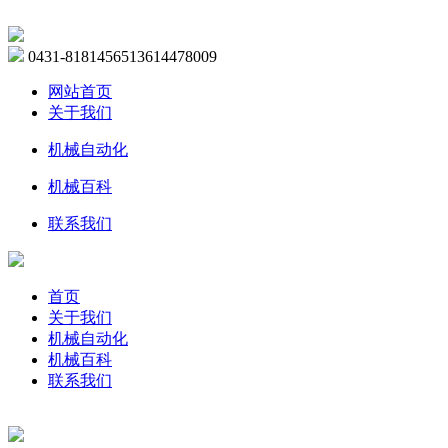
0431-81814565
13614478009
网站首页
关于我们
机械自动化
机械百科
联系我们
首页
关于我们
机械自动化
机械百科
联系我们