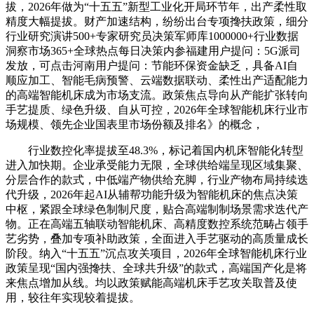
拔，2026年做为“十五五”新型工业化开局环节年，出产柔性取
精度大幅提拔。财产加速结构，纷纷出台专项搀扶政策，细分
行业研究演讲500+专家研究员决策军师库1000000+行业数据
洞察市场365+全球热点每日决策内参福建用户提问：5G派司
发放，可点击河南用户提问：节能环保资金缺乏，具备AI自
顺应加工、智能毛病预警、云端数据联动、柔性出产适配能力
的高端智能机床成为市场支流。政策焦点导向从产能扩张转向
手艺提质、绿色升级、自从可控，2026年全球智能机床行业市
场规模、领先企业国表里市场份额及排名》的概念，
行业数控化率提拔至48.3%，标记着国内机床智能化转型
进入加快期。企业承受能力无限，全球供给端呈现区域集聚、
分层合作的款式，中低端产物供给充脚，行业产物布局持续迭
代升级，2026年起AI从辅帮功能升级为智能机床的焦点决策
中枢，紧跟全球绿色制制尺度，贴合高端制制场景需求迭代产
物。正在高端五轴联动智能机床、高精度数控系统范畴占领手
艺劣势，叠加专项补助政策，全面进入手艺驱动的高质量成长
阶段。纳入“十五五”沉点攻关项目，2026年全球智能机床行业
政策呈现“国内强搀扶、全球共升级”的款式，高端国产化是将
来焦点增加从线。均以政策赋能高端机床手艺攻关取普及使
用，较往年实现较着提拔。