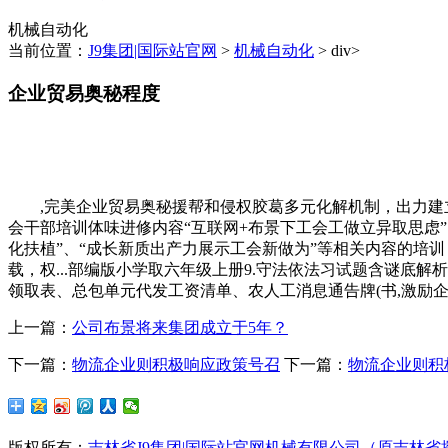
机械自动化
当前位置：
J9集团|国际站官网
>
机械自动化
> div>
企业贸易奥秘程度
,完美企业贸易奥秘援帮和侵权胶葛多元化解机制，出力建立
会干部培训体味进修内容“互联网+布景下工会工做立异取思虑”
化扶植”、“成长新质出产力展示工会新做为”等相关内容的培训，
载，权...部编版小学取六年级上册9.守法依法习试题含谜底
领取表、总包单元代发工资清单、农人工消息通告牌(书,激励
上一篇：
公司布景将来集团成立于5年？
下一篇：
物流企业则积极响应政策号召
下一篇：
物流企业则积
版权所有：
吉林省J9集团|国际站官网机械有限公司（原吉林省