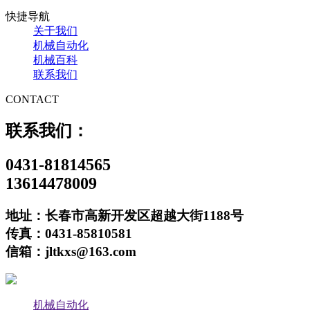
快捷导航
关于我们
机械自动化
机械百科
联系我们
CONTACT
联系我们：
0431-81814565
13614478009
地址：长春市高新开发区超越大街1188号
传真：0431-85810581
信箱：jltkxs@163.com
机械自动化