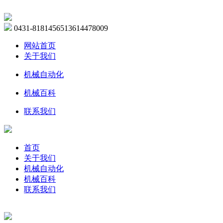
0431-81814565
13614478009
网站首页
关于我们
机械自动化
机械百科
联系我们
首页
关于我们
机械自动化
机械百科
联系我们