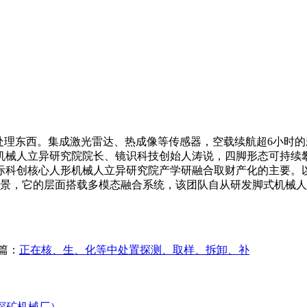
理东西。集成激光雷达、热成像等传感器，空载续航超6小时的
械人立异研究院院长、镜识科技创始人涛说，四脚形态可持续攀
创核心人形机械人立异研究院产学研融合取财产化的主要。以13.
场景，它的层面搭载多模态融合系统，该团队自从研发脚式机械
篇：
正在核、生、化等中处置探测、取样、拆卸、补
探矿机械厂）