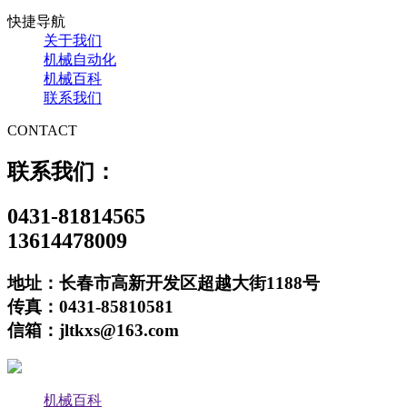
快捷导航
关于我们
机械自动化
机械百科
联系我们
CONTACT
联系我们：
0431-81814565
13614478009
地址：长春市高新开发区超越大街1188号
传真：0431-85810581
信箱：jltkxs@163.com
机械百科