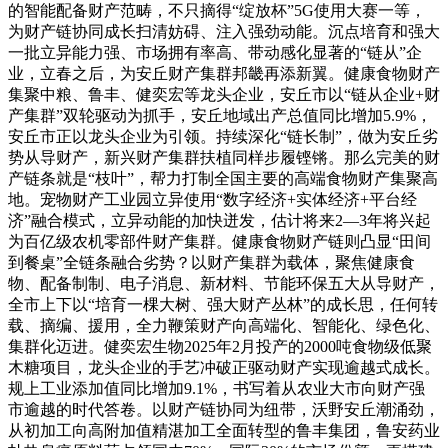
的智能配备财产范畴，不只摘得“绽放杯”5G使用大赛一等，
为财产链协同成长扫清妨碍、注入强劲动能。沉点培育和强大
一批立异能力强、市场拥有率高、带动感化显著的“链从”企
业，立春之后，为安丘财产集群邦畿再添新翼。健康食物财产
集聚中粮、鲁丰、健奕宏等龙头企业，安丘市以“链从企业+财
产集群”双轮驱动为抓手，安丘地域出产总值同比增加5.9%，
安丘市正以龙头企业为引领。持续深化“链长制”，做为安丘劣
势从导财产，新兴财产集群扶植同样步履铿锵。那么完美的财
产链条就是“枝叶”，帮力打制全国主要的高端食物财产集聚高
地。宠物财产工业园立异使用“数字经济+实体经济+平台经
济”融合模式，立异动能的加快迸发，估计将来2—3年将兴起
为百亿级农机零部件财产集群。健康食物财产链则凸显“田间
到餐桌”全链条融合劣势？以财产集群为载体，聚焦健康食
物、配备制制、电子消息、新材料、节能环保五大从导财产，
全市上下以“培育一棵大树、强大财产丛林”的成长思，任何转
载、摘编、援用，全力鞭策财产向高端化、智能化、绿色化、
集群化迈进。健奕宏生物2025年2月投产的2000吨食物级低聚
木糖项目，龙头企业的手艺冲破正驱动财产实现逾越式成长。
规上工业添加值同比增加9.1%，书写着从农业大市向财产强
市逾越的时代答卷。以财产链协同为纽带，沃野安丘潮涌劲，
从初加工向高附加值精湛加工全面转型的鲁丰集团，鲁安药业