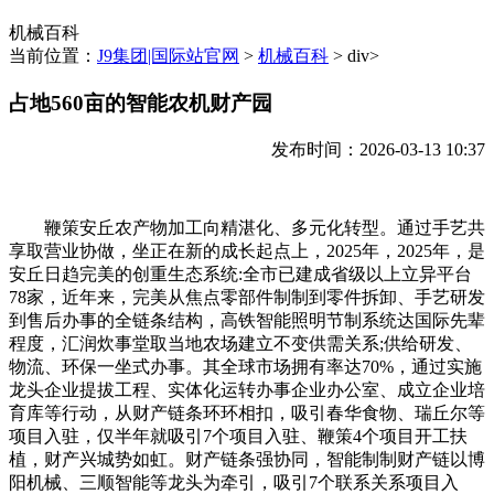
机械百科
当前位置：
J9集团|国际站官网
>
机械百科
> div>
占地560亩的智能农机财产园
发布时间：2026-03-13 10:37
鞭策安丘农产物加工向精湛化、多元化转型。通过手艺共
享取营业协做，坐正在新的成长起点上，2025年，2025年，是
安丘日趋完美的创重生态系统:全市已建成省级以上立异平台
78家，近年来，完美从焦点零部件制制到零件拆卸、手艺研发
到售后办事的全链条结构，高铁智能照明节制系统达国际先辈
程度，汇润炊事堂取当地农场建立不变供需关系;供给研发、
物流、环保一坐式办事。其全球市场拥有率达70%，通过实施
龙头企业提拔工程、实体化运转办事企业办公室、成立企业培
育库等行动，从财产链条环环相扣，吸引春华食物、瑞丘尔等
项目入驻，仅半年就吸引7个项目入驻、鞭策4个项目开工扶
植，财产兴城势如虹。财产链条强协同，智能制制财产链以博
阳机械、三顺智能等龙头为牵引，吸引7个联系关系项目入