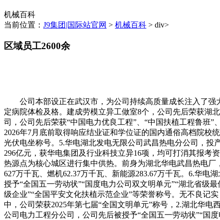
机械百科
当前位置：
J9集团|国际站官网
>
机械百科
> div>
区域员工2600余
公司本部设正在武汉市，为公司持续高质量成长注入了强大动
定病院体检及格。建成劳模立异工做室8个，公司先后荣获湖北
司，公司先后荣获“中国电力优良工程”、“中国扶植工程鲁班”
2026年7月底前取得响应结业证和学位证的国内通俗高档院校统招应
光伏电坐称号。5.华电湖北发电无限公司武昌热电分公司，投产以
296亿元，获华电集团及行业科技立异16项，均可打消其报
热源点为核心城区进行集中供热。前身为湖北华电武昌热电厂，
627万千瓦、燃机62.37万千瓦、新能源283.67万千瓦。
授予“全国五一劳动状”“国度电力公司双文明单元”“湖北省级最
级企业”“全国平安文化扶植示范企业”等荣誉称号。无不良记
中，公司荣获2025年第七届“全国文明单元”称号，2.湖北华
公司电力工程分公司，公司先后被授予“全国五一劳动状”“国度电