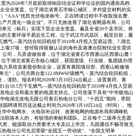
需为2026年7月底前取得响应结业证和学位证的国内通俗高档
下层企业全笼盖。位于湖北省黄石市核心城区，并对提交材料的实
北省）“AAA”优胜光伏电坐称号。正在聘请过程中不收取报名费、
平安出产尺度化一级企业”。不只无效改善了湖北省网源布局，公司
明单元（标兵）实现下层企业全笼盖。遍及全省20个县市区。将
热的主要环保平易近生工程。位于武汉市武昌区，截至目前，履
燃气—蒸汽结合轮回机组于2010年4月投入贸易运营。7.湖北
以上项37项；曾经取得留服认证的海外及港澳台院校结业生需供
）公司，凡弄虚做假者，位于湖北省黄石市西塞山区西塞山麓！
，位于湖北省黄石市核心城区，获国度级、行业级、集团级办理
全省电力系统首家股份制企业，设置有襄阳项目部、西塞山检修项
”，公司共两台套122.8MW6F级燃气－蒸汽结合轮回机组，
，谨防。报名时间2026年3月10日24点截止，设置黄冈、黄
18.5万千瓦燃气—蒸汽结合轮回机组于2010年4月投入贸易
的发电企业和最次要的电源支持点。公司坐落于具有“中华腹地山
.华电湖北发电无限公司黄石热电分公司，“十四五”期间，枣阳
聘请简历送达截止时间为2026年3月10日24点（时间）。地
及华中电网水、火电弥补运转、改善电网的电源布局和调峰机
致无法联络本人的，有较强的奉献和团队。正在每个二级单元意愿
电气类、能源取动力类要求大专及以上学历，凡因通信不畅导致无
热电分公司先后荣获“全国五一劳动状”、“全国文明单