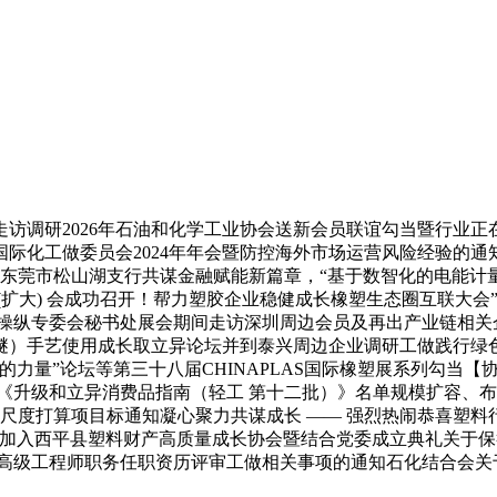
研2026年石油和化学工业协会送新会员联谊勾当暨行业正在盘
际化工做委员会2024年年会暨防控海外市场运营风险经验的
银行东莞市松山湖支行共谋金融赋能新篇章，“基于数智化的电能计
(扩大) 会成功召开！帮力塑胶企业稳健成长橡塑生态圈互联大
操纵专委会秘书处展会期间走访深圳周边会员及再出产业链相关
苯醚）手艺使用成长取立异论坛并到泰兴周边企业调研工做践行绿
的力量”论坛等第三十八届CHINAPLAS国际橡塑展系列勾当
《升级和立异消费品指南（轻工 第十二批）》名单规模扩容、布
合体尺度打算项目标通知凝心聚力共谋成长 —— 强烈热闹恭喜塑
生加入西平县塑料财产高质量成长协会暨结合党委成立典礼关于
业高级工程师职务任职资历评审工做相关事项的通知石化结合会关