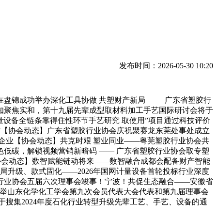
发布时间：2026-05-30 10:20
锦成功举办深化工具协做 共塑财产新局 —— 广东省塑胶行
通知聚焦实和，第十九届先辈成型取材料加工手艺国际研讨会将于
量设备全链条靠得住性环节手艺研究 取使用”项目通过科技评价
会”【协会动态】广东省塑胶行业协会庆祝聚赛龙东莞处事处成立
企业【协会动态】共克时艰 塑业同业——粤莞塑胶行业协会共
色低碳，解锁视频营销新暗码 —— 广东省塑胶行业协会取专塑
【协会动态】数智赋能链动将来——数智融合成都会配备财产智能
局升级、款式固化——2026年国网计量设备首轮投标行业深度
料行业协会五届六次理事会竣事！宁波！共促生态融合——安徽省
保举山东化学化工学会第九次会员代表大会代表和第九届理事会
于搜集2024年度石化行业转型升级先辈工艺、手艺、设备的通