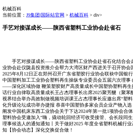
机械百科
当前位置：
J9集团|国际站官网
>
机械百科
> div>
手艺对接谋成长——陕西省塑料工业协会赴省石
手艺对接谋成长——陕西省塑料工业协会赴省石化结合会走访调
业协会赴仪陇县投资推介会帮力大湾区财产西进关于召开协会国
2025年8月12日正在郑州召开广东省塑胶行业协会联袂中国
中国塑料加工工业协会塑料再生操纵专业委员会五届六次理事 
——深化区域协做 鞭策塑胶财产高质量成长中国塑协塑料再生
话行业自律取高质量成长王占杰理事长出席2025聚芳醚（聚
视界结合举办高效制做视频培训课王占杰理事长应邀出席“塑料
化升级论坛成功举办捷报 恭喜中国塑协多家会员企业产物入选
阐发中国机床东西工业协会关于下达2024年第一批1项协会
塑料协会受邀加入“嗨，撬动轮回经济可收受接管、会长段同
理事候选人的通知通知丨关于做好2025 年度全省塑料机械行
知【协会动态】深化交换促合做！