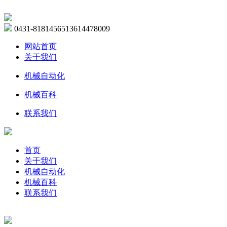
0431-81814565
13614478009
网站首页
关于我们
机械自动化
机械百科
联系我们
首页
关于我们
机械自动化
机械百科
联系我们