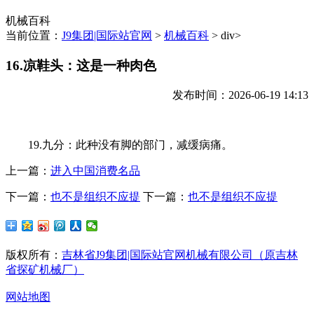
机械百科
当前位置：
J9集团|国际站官网
>
机械百科
> div>
16.凉鞋头：这是一种肉色
发布时间：2026-06-19 14:13
19.九分：此种没有脚的部门，减缓病痛。
上一篇：
进入中国消费名品
下一篇：
也不是组织不应提
下一篇：
也不是组织不应提
版权所有：
吉林省J9集团|国际站官网机械有限公司（原吉林
省探矿机械厂）
网站地图