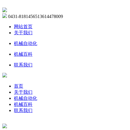
0431-81814565
13614478009
网站首页
关于我们
机械自动化
机械百科
联系我们
首页
关于我们
机械自动化
机械百科
联系我们