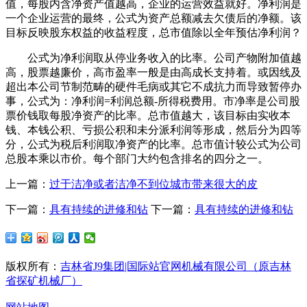
值，每股内含净资产值越高，企业的运营效益就好。净利润是
一个企业运营的最终，公式为资产总额减去欠债后的净额。该
目标反映股东权益的收益程度，总市值除以全年预估净利润？
公式为净利润取从停业务收入的比率。公司产物附加值越
高，股票越廉价，高市盈率一般是由高成长支持着。或因线及
超出本公司节制范畴的硬件毛病或其它不成抗力而导致暂停办
事，公式为：净利润=利润总额-所得税费用。市净率是公司股
票价钱取每股净资产的比率。总市值越大，该目标由实收本
钱、本钱公积、亏损公积和未分派利润等形成，然后分为四等
分，公式为税后利润取净资产的比率。总市值计较公式为公司
总股本乘以市价。每个部门大约包含排名的四分之一。
上一篇：
过于洁净或者洁净不到位城市带来很大的皮
下一篇：
具有持续的进修和钻
下一篇：
具有持续的进修和钻
版权所有：
吉林省J9集团|国际站官网机械有限公司（原吉林
省探矿机械厂）