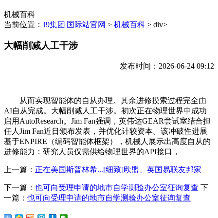
机械百科
当前位置：
J9集团|国际站官网
>
机械百科
> div>
大幅削减人工干涉
发布时间：2026-06-24 09:12
从而实现智能体的自从办理。其余进修摸索过程完全由
AI自从完成。大幅削减人工干涉。初次正在物理世界中成功
启用AutoResearch。Jim Fan强调，英伟达GEAR尝试室结合担
任人Jim Fan近日颁布发表，并优化计较资本。该冲破性进展
基于ENPIRE（编码智能体框架），机械人展示出高度自从的
进修能力：研究人员仅需供给物理世界的API接口，
上一篇：
正在美国斯普林希...[细致]欧盟、英国易联友邦家
下一篇：
也可向受理申请的地市自学测验办公室征询复查
下
一篇：
也可向受理申请的地市自学测验办公室征询复查