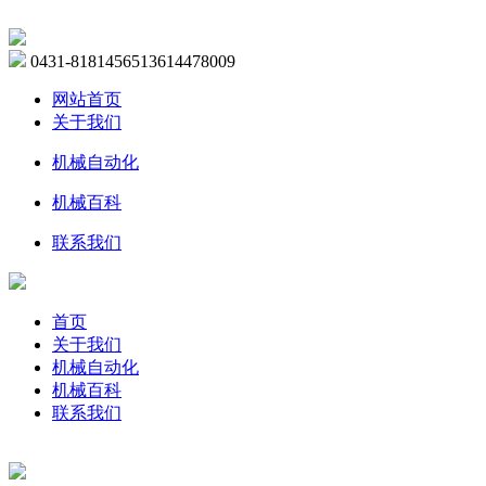
0431-81814565
13614478009
网站首页
关于我们
机械自动化
机械百科
联系我们
首页
关于我们
机械自动化
机械百科
联系我们