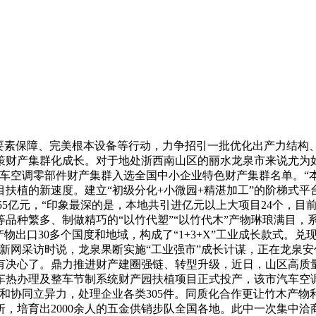
保障、完美根本设备等行动，力争招引一批优化出产力结构、具
；鞭策财产集群化成长。对于地处浙西南山区的丽水龙泉市来说尤
车空调零部件财产集群入选全国中小企业特色财产集群名单。“本
项目扶植的新速度。建立“初级分化+小微园+精湛加工”的阶梯式
55亿元，“印象最深的是，本地共引进亿元以上大项目24个，目前
等品种繁多、制做精巧的“以竹代塑”“以竹代木”产物琳琅满目，
物出口30多个国度和地域，构成了“1+3+X”工业成长款式。
新网采访时说，龙泉果断实施“工业强市”成长计谋，正在龙泉安
有决心了。鼎力推进财产建圈强链、转型升级，近日，山区高质
热办理及整车节制系统财产园扶植项目正式投产，该市汽车空调零
协同立异力，处理企业各类305件。同质化合作更让竹木产物利
折，培育出2000余人的五金供销步队全国各地。此中一次集中洽