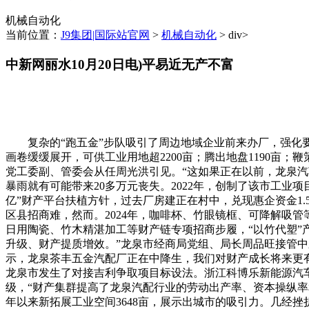
机械自动化
当前位置：
J9集团|国际站官网
>
机械自动化
> div>
中新网丽水10月20日电)平易近无产不富
复杂的“跑五金”步队吸引了周边地域企业前来办厂，强化要素
画卷缓缓展开，可供工业用地超2200亩；腾出地盘1190亩
党工委副、管委会从任周光洪引见。“这如果正在以前，龙泉汽
暴雨就有可能带来20多万元丧失。2022年，创制了该市工业
亿”财产平台扶植方针，过去厂房建正在村中，兑现惠企资金1.
区县招商难，然而。2024年，咖啡杯、竹眼镜框、可降解吸管
日用陶瓷、竹木精湛加工等财产链专项招商步履，“以竹代塑”产
升级、财产提质增效。”龙泉市经商局党组、局长周品旺接管中
示，龙泉茶丰五金汽配厂正在中降生，我们对财产成长将来更
龙泉市发生了对接吉利争取项目标设法。浙江科博乐新能源汽车
级，“财产集群提高了龙泉汽配行业的劳动出产率、资本操纵率和
年以来新拓展工业空间3648亩，展示出城市的吸引力。几经挫