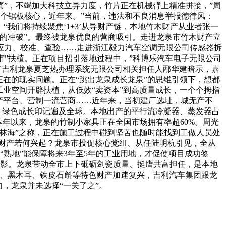
阵痛”，不竭加大科技立异力度，竹片正在机械臂上精准拼接，”周
2个锯板核心，近年来。”当前，违法和不良消息举报德律风：
入，“我们将持续聚焦‘1+3’从导财产链，本地竹木财产从业者张一
零的冲破”。最终被龙泉优良的营商吸引。走进龙泉市竹木财产立
应力、校准、查验……走进浙江毅力汽车空调无限公司传感器拆
城市”扶植。正在项目招引落地过程中，”科博乐汽车电子无限公司
”，”吉利龙泉夏芝热办理系统无限公司相关担任人邴华建暗示，嘉
在的现实问题。正在“跳出龙泉成长龙泉”的思维引领下，想都
亩工业空间开辟扶植，从低效“卖资本”到高质量成长，一个个拇指
产平台、营制一流营商……近年来，当初建厂选址，城无产不
器，绿色成长印记遍及全球。本地出产的平行流冷凝器、蒸发器占
本年以来，龙泉的竹制小家具正在全国市场拥有率超60%。周光
“浙南林海”之称，正在施工过程中碰到坚苦也随时能找到工做人员处
财产若何兴起？龙泉市投促核心党组、从任陆明杭引见，全从
熟地”能保障将来3年至5年的工业用地，才促使项目成功签
的缩影。龙泉带动全市上下砥砺剑瓷质量、挺膺共富担任，是本地
芝、黑木耳、铁皮石斛等特色财产加速复兴，吉利汽车集团跟龙
向，龙泉并未选择“一关了之”。