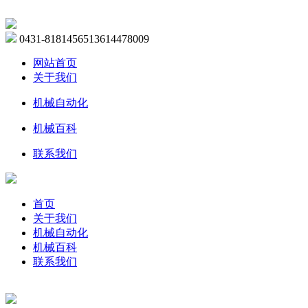
0431-81814565
13614478009
网站首页
关于我们
机械自动化
机械百科
联系我们
首页
关于我们
机械自动化
机械百科
联系我们