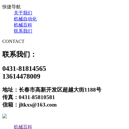
快捷导航
关于我们
机械自动化
机械百科
联系我们
CONTACT
联系我们：
0431-81814565
13614478009
地址：长春市高新开发区超越大街1188号
传真：0431-85810581
信箱：jltkxs@163.com
机械百科