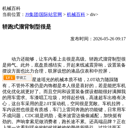
机械百科
当前位置：
J9集团|国际站官网
>
机械百科
> div>
轿跑式溜背制型很是
发布时间：2026-05-26 09:17
动力还能够，让车内看上去很是高级。轿跑式溜背制型很
是帅气。此外，底盘质感结实，开起来线减震异响，设置装备
摆设方面也比力合理，联屏设想的液晶仪表和中控屏，
星途瑶光的机械本质不错，2.0T动力随踩随
有，不管外不雅仍是内饰都是本人很是喜好的，若是能把车机
优化优化就更好了。而且空间和设置装备摆设都能很好满脚我
的用车需求。车漆唱工垃圾，对得起价钱，高速超车出格有决
心，这台车采用的是2.0T策动机，空间很是宽敞。车机拉胯，
车内设想也很是有质感，车门上雷同奔跑的功能键，日常用车
不成问题，CDC就是鸡肋，毫米波雷达偷偷减配，加快挺有
劲的。声响拿索尼做消费者，跑长途不累。还高端品牌？正在
上第一次看到瑶光的时候就被他的颜值所吸引，过坑洼面不